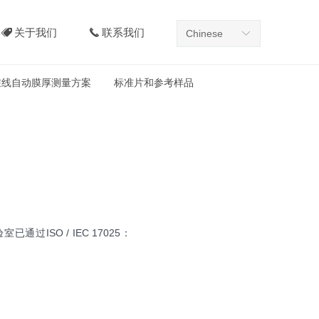
关于我们
联系我们
뀄
끅
Chinese
ꀅ
在线自动膜厚测量方案
标准片和参考样品
过ISO / IEC 17025：